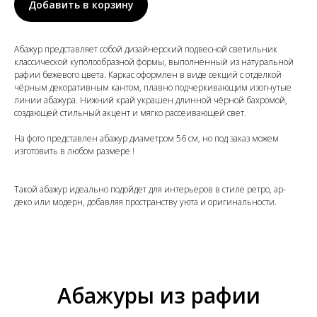
Добавить в корзину
Абажур представляет собой дизайнерский подвесной светильник
классической куполообразной формы, выполненный из натуральной
рафии бежевого цвета. Каркас оформлен в виде секций с отделкой
чёрным декоративным кантом, плавно подчеркивающим изогнутые
линии абажура. Нижний край украшен длинной чёрной бахромой,
создающей стильный акцент и мягко рассеивающей свет.
На фото представлен абажур диаметром 56 см, но под заказ можем
изготовить в любом размере !
Такой абажур идеально подойдет для интерьеров в стиле ретро, ар-
деко или модерн, добавляя пространству уюта и оригинальности.
Абажуры из рафии