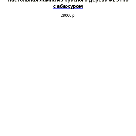
c абажуром
29000
р.