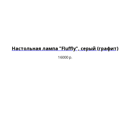
Настольная лампа "Fluffly", серый (графит)
16000
р.