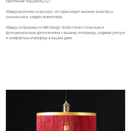
Крепление под цоколь Е27.
Абажур выполнен в ручную, что гарантирует высокое качество и
уникальность каждого экземпляра.
Абажур из бахромы от ABA Design Studio станет стильным и
функциональным дополнением к вашему интерьеру, создавая уютную
и комфортную атмосферу в вашем доме.