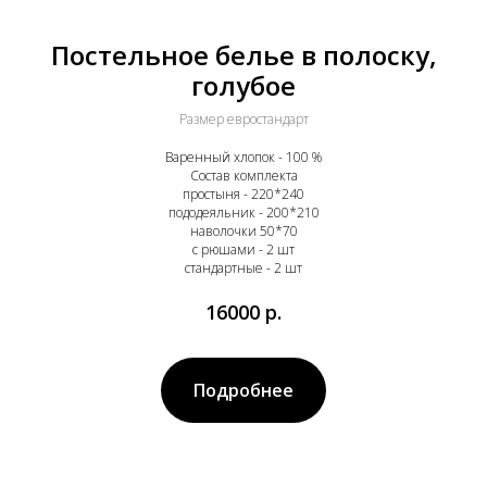
Постельное белье в полоску,
голубое
Размер евростандарт
Варенный хлопок - 100 %
Состав комплекта
простыня - 220*240
пододеяльник - 200*210
наволочки 50*70
с рюшами - 2 шт
стандартные - 2 шт
16000
р.
Подробнее