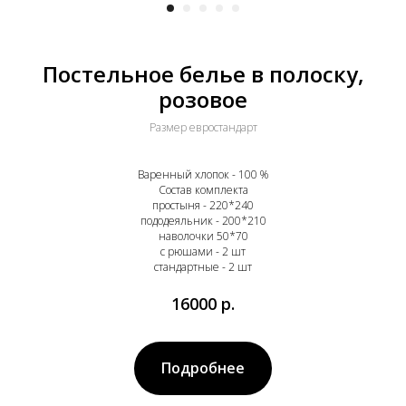
Постельное белье в полоску,
розовое
Размер евростандарт
Варенный хлопок - 100 %
Состав комплекта
простыня - 220*240
пододеяльник - 200*210
наволочки 50*70
с рюшами - 2 шт
стандартные - 2 шт
16000
р.
Подробнее